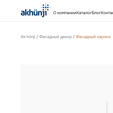
О компании
Каталог
Блог
Конта
Ak hünji
/
Фасадный декор
/
Фасадный карниз