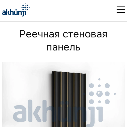
Реeчная стеновая
панель