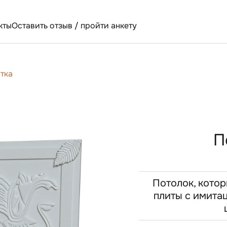
кты
Оставить отзыв / пройти анкету
тка
П
Потолок, котор
плиты с имита