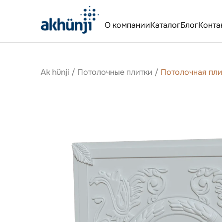
О компании
Каталог
Блог
Конта
Ak hünji
/
Потолочные плитки
/
Потолочная пли