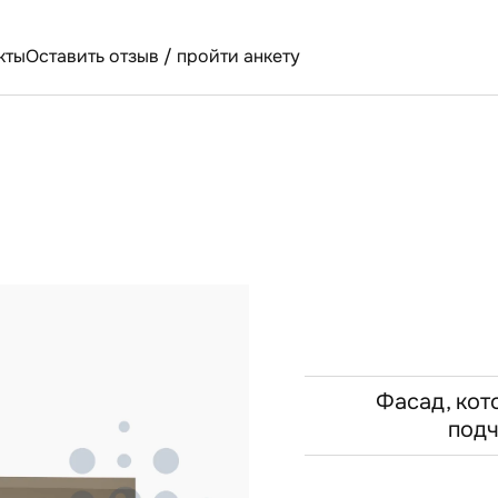
кты
Оставить отзыв / пройти анкету
Фасад, кот
подч