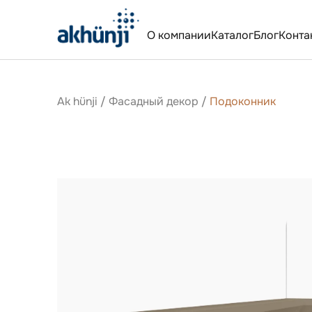
О компании
Каталог
Блог
Конта
Ak hünji
/
Фасадный декор
/
Подоконник