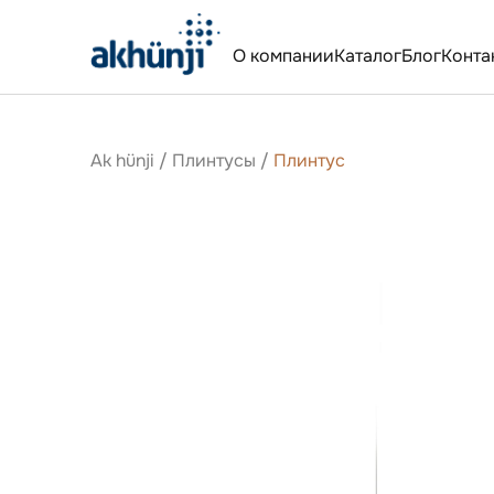
О компании
Каталог
Блог
Конта
Ak hünji
/
Плинтусы
/
Плинтус