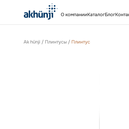
О компании
Каталог
Блог
Конта
Ak hünji
/
Плинтусы
/
Плинтус