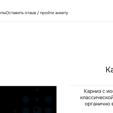
кты
Оставить отзыв / пройти анкету
К
Карниз с и
классической
органично в