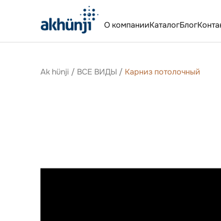
О компании
Каталог
Блог
Конта
Ak hünji
/
ВСЕ ВИДЫ
/
Карниз потолочный