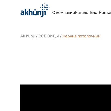
О компании
Каталог
Блог
Конта
Ak hünji
/
ВСЕ ВИДЫ
/
Карниз потолочный