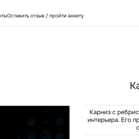
кты
Оставить отзыв / пройти анкету
К
Карниз с ребрис
интерьера. Его п