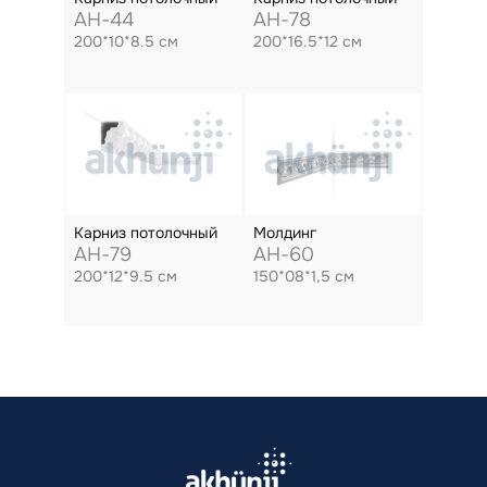
AH-44
AH-78
200*10*8.5 см
200*16.5*12 см
Карниз потолочный
Молдинг
AH-79
AH-60
200*12*9.5 см
150*08*1,5 см